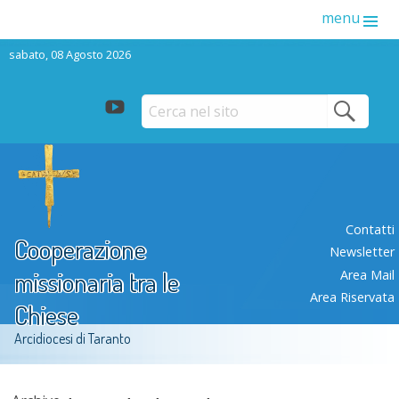
menu
sabato, 08 Agosto 2026
youtube
Skip
to
content
Contatti
Cooperazione
Newsletter
missionaria tra le
Area Mail
Area Riservata
Chiese
Arcidiocesi di Taranto